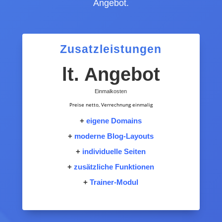
Angebot.
Zusatzleistungen
lt. Angebot
Einmalkosten
Preise netto, Verrechnung einmalig
+
eigene Domains
+
moderne Blog-Layouts
+
individuelle Seiten
+
zusätzliche Funktionen
+
Trainer-Modul