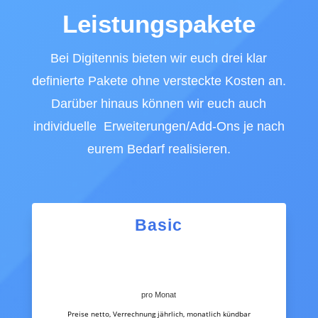
Leistungspakete
Bei Digitennis bieten wir euch drei klar
definierte Pakete ohne versteckte Kosten an.
Darüber hinaus können wir euch auch
individuelle Erweiterungen/Add-Ons je nach
eurem Bedarf realisieren.
Basic
pro Monat
Preise netto, Verrechnung jährlich, monatlich kündbar