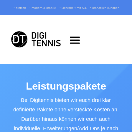
• einfach • modern & mobile • Sicherheit mit SSL • monatlich kündbar
Leistungspakete
Bei Digitennis bieten wir euch drei klar
definierte Pakete ohne versteckte Kosten an.
Darüber hinaus können wir euch auch
individuelle Erweiterungen/Add-Ons je nach