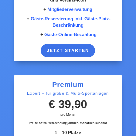
+
Mitgliederverwaltung
+
Gäste-Reservierung inkl. Gäste-Platz-
Beschränkung
+
Gäste-Online-Bezahlung
JETZT STARTEN
Premium
Expert – für große & Multi-Sportanlagen
€ 39,90
pro Monat
Preise netto, Verrechnung jährlich, monatlich kündbar
1 – 10 Plätze