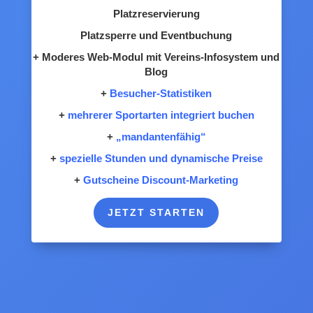
Platzreservierung
Platzsperre und Eventbuchung
+ Moderes Web-Modul mit Vereins-Infosystem und
Blog
+
Besucher-Statistiken
+
mehrerer Sportarten integriert buchen
+
„mandantenfähig“
+
spezielle Stunden und dynamische Preise
+
Gutscheine Discount-Marketing
JETZT STARTEN